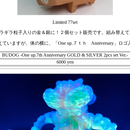
Limited 77set
ギラギラ粒子入りの金＆銀に！２個セット販売です。組み替え
えていますが、体の横に、「One up.７ｔｈ Anniversary」ロゴ
BUDOG -One up.7th Anniversary GOLD & SILVER 2pcs set Ver.-
6000 yen