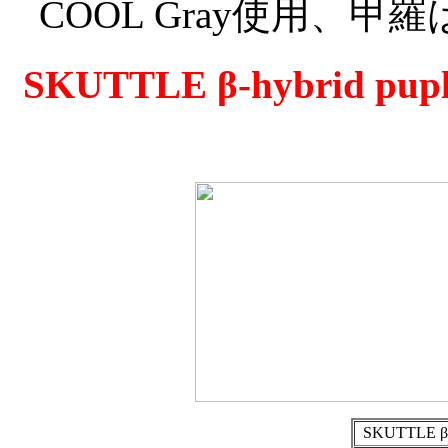
COOL Gray使用、
SKUTTLE β-hybri
SKUTTLE β