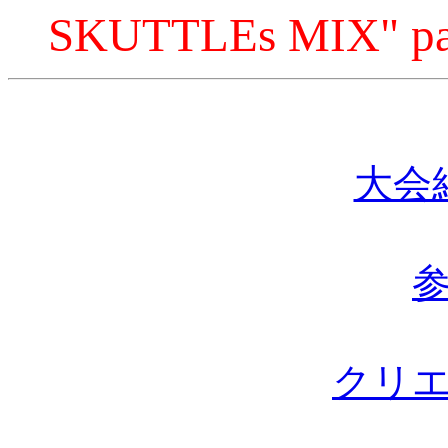
SKUTTLEs MIX" pai
大会
クリ