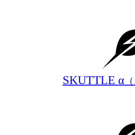
SKUTTLE α
（