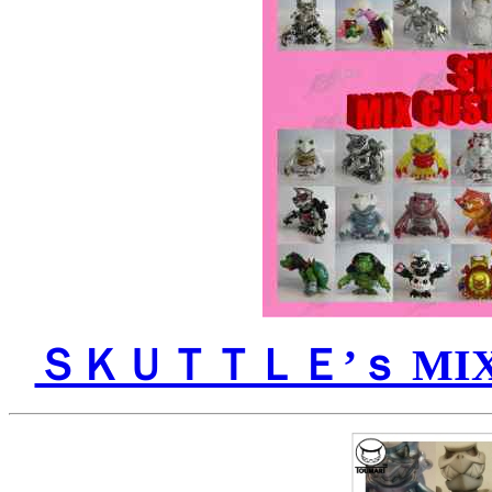
ＳＫＵＴＴＬＥ’ｓ MIX cus