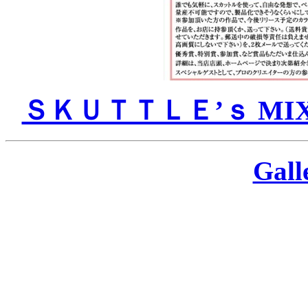
ＳＫＵＴＴＬＥ’ｓ MIX cus
Gal