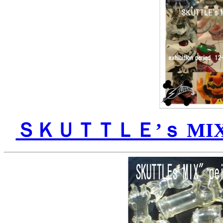
ＳＫＵＴＴＬＥ’ｓ MIX cus