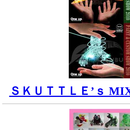
ＳＫＵＴＴＬＥ’ｓ MIX cus