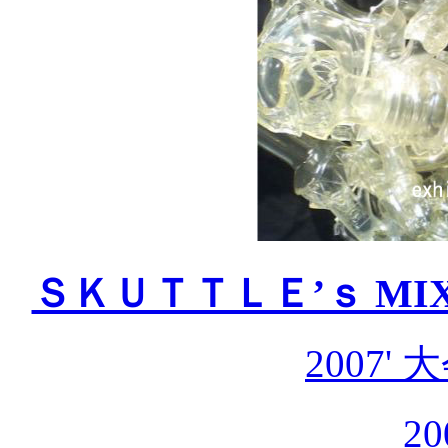
ＳＫＵＴＴＬＥ’ｓ MIX cus
2007'
20