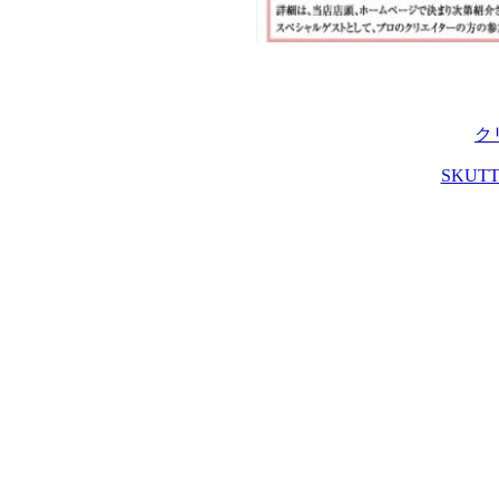
ク
SKUT